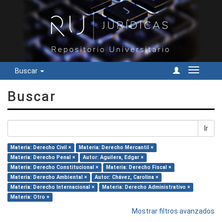
Buscar
Cambiar
navegac
Buscar
Ir
Materia: Derecho Civil ×
Materia: Derecho Mercantil ×
Materia: Derecho Penal ×
Autor: Aguilera, Edgar ×
Materia: Derecho Constitucional ×
Materia: Derecho Fiscal ×
Materia: Derecho Ambiental ×
Autor: Chávez, Carolina ×
Materia: Derecho Internacional ×
Materia: Derecho Administrativo ×
Materia: Otro ×
Mostrar filtros avanzados