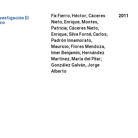
Fix Fierro, Héctor
;
Cáceres
2011
nvestigación El
Nieto, Enrique
;
Montes,
ico
Patricia
;
Cáceres Nieto,
Enrique
;
Silva Forné, Carlos
;
Padrón Innamorato,
Mauricio
;
Flores Mendoza,
Imer Benjamín
;
Hernández
Martínez, María del Pilar
;
González Galván, Jorge
Alberto