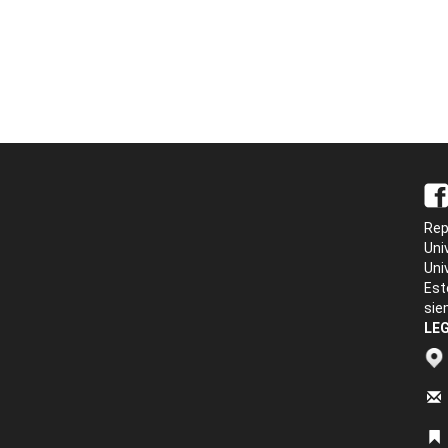
Rep
Uni
Uni
Est
sie
LEG