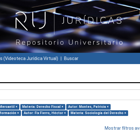
s (Videoteca Jurídica Virtual)
Buscar
Mercantil ×
Materia: Derecho Fiscal ×
Autor: Montes, Patricia ×
nformación ×
Autor: Fix Fierro, Héctor ×
Materia: Sociología del Derecho ×
Mostrar filtros 