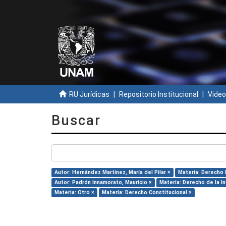
RU Jurídicas
Repositorio Institucional
Video
Buscar
Autor: Hernández Martínez, María del Pilar ×
Materia: Derecho 
Autor: Padrón Innamorato, Mauricio ×
Materia: Derecho de la I
Materia: Otro ×
Materia: Derecho Constitucional ×