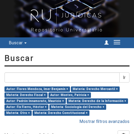
Buscar
Cambiar
navegac
Buscar
Ir
Autor: Flores Mendoza, Imer Benjamín ×
Materia: Derecho Mercantil ×
Materia: Derecho Fiscal ×
Autor: Montes, Patricia ×
Autor: Padrón Innamorato, Mauricio ×
Materia: Derecho de la Información ×
Autor: Fix Fierro, Héctor ×
Materia: Sociología del Derecho ×
Materia: Otro ×
Materia: Derecho Constitucional ×
Mostrar filtros avanzados