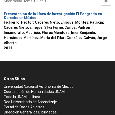
Mostrando ítems 1-1 de 1
Presentación de la Línea de Investigación El Posgrado en
Derecho en México
Fix Fierro, Héctor
;
Cáceres Nieto, Enrique
;
Montes, Patricia
;
Cáceres Nieto, Enrique
;
Silva Forné, Carlos
;
Padrón
Innamorato, Mauricio
;
Flores Mendoza, Imer Benjamín
;
Hernández Martínez, María del Pilar
;
González Galván, Jorge
Alberto
2011
Otros Sitios
Universidad Nacional Autónoma de México
Coordinación de Humanidades UNAM
Toda la UNAM en línea
Red Universitaria de Aprendizaje
Portal de Datos Abiertos
Dirección General de Bibliotecas