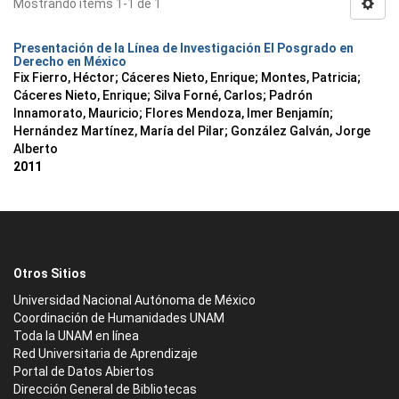
Mostrando ítems 1-1 de 1
Presentación de la Línea de Investigación El Posgrado en
Derecho en México
Fix Fierro, Héctor
;
Cáceres Nieto, Enrique
;
Montes, Patricia
;
Cáceres Nieto, Enrique
;
Silva Forné, Carlos
;
Padrón
Innamorato, Mauricio
;
Flores Mendoza, Imer Benjamín
;
Hernández Martínez, María del Pilar
;
González Galván, Jorge
Alberto
2011
Otros Sitios
Universidad Nacional Autónoma de México
Coordinación de Humanidades UNAM
Toda la UNAM en línea
Red Universitaria de Aprendizaje
Portal de Datos Abiertos
Dirección General de Bibliotecas