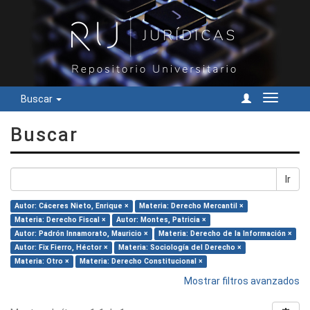
Buscar
Cambiar
navegac
Buscar
Ir
Autor: Cáceres Nieto, Enrique ×
Materia: Derecho Mercantil ×
Materia: Derecho Fiscal ×
Autor: Montes, Patricia ×
Autor: Padrón Innamorato, Mauricio ×
Materia: Derecho de la Información ×
Autor: Fix Fierro, Héctor ×
Materia: Sociología del Derecho ×
Materia: Otro ×
Materia: Derecho Constitucional ×
Mostrar filtros avanzados