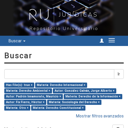
Buscar
Cambiar
navegac
Buscar
Ir
Has File(s): true ×
Materia: Derecho Internacional ×
Materia: Derecho Ambiental ×
Autor: González Galván, Jorge Alberto ×
Autor: Padrón Innamorato, Mauricio ×
Materia: Derecho de la Información ×
Autor: Fix Fierro, Héctor ×
Materia: Sociología del Derecho ×
Materia: Otro ×
Materia: Derecho Constitucional ×
Mostrar filtros avanzados