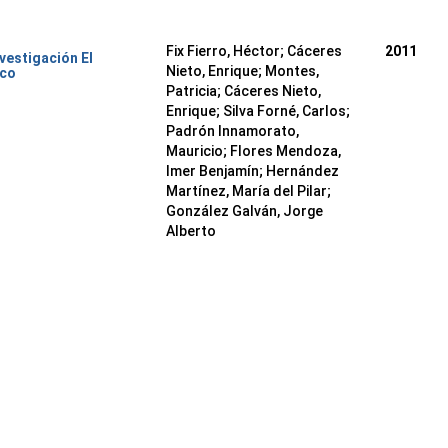
Fix Fierro, Héctor
;
Cáceres
2011
nvestigación El
Nieto, Enrique
;
Montes,
ico
Patricia
;
Cáceres Nieto,
Enrique
;
Silva Forné, Carlos
;
Padrón Innamorato,
Mauricio
;
Flores Mendoza,
Imer Benjamín
;
Hernández
Martínez, María del Pilar
;
González Galván, Jorge
Alberto