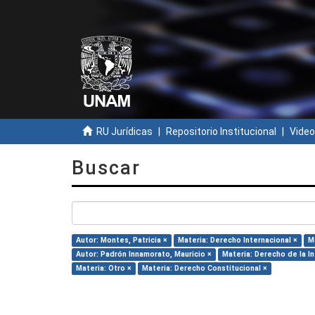
RU Jurídicas
Repositorio Institucional
Video
Buscar
Autor: Montes, Patricia ×
Materia: Derecho Internacional ×
M
Autor: Padrón Innamorato, Mauricio ×
Materia: Derecho de la I
Materia: Otro ×
Materia: Derecho Constitucional ×