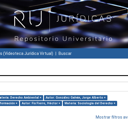
s (Videoteca Jurídica Virtual)
Buscar
ateria: Derecho Ambiental ×
Autor: González Galván, Jorge Alberto ×
nformación ×
Autor: Fix Fierro, Héctor ×
Materia: Sociología del Derecho ×
Mostrar filtros 