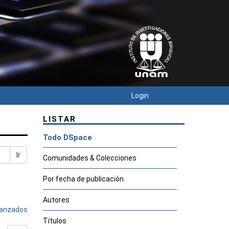
Login
LISTAR
Todo DSpace
Ir
Comunidades & Colecciones
Por fecha de publicación
Autores
avanzados
Títulos