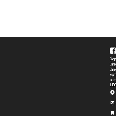
Rep
Uni
Uni
Est
sie
LEG