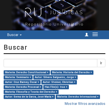
Buscar
Cambiar
navegac
Buscar
Ir
Materia: Derecho Constitucional ×
Materia: Historia del Derecho ×
Materia: Seminario ×
Autor: Silvero Salgueiro, Jorge ×
Autor: Cruz Barney, Óscar ×
Autor: Steiner, Christian ×
Materia: Derecho Procesal ×
Has File(s): true ×
Materia: Filosofía y Teoría del Derecho ×
Autor: Serna de la Garza, José María ×
Materia: Derecho Internacional ×
Mostrar filtros avanzados