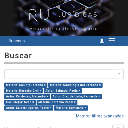
Buscar
Cambiar
navegac
Buscar
Ir
Materia: Salud y Derecho ×
Materia: Sociología del Derecho ×
Materia: Derecho Civil ×
Autor: Salgado, Paola ×
Autor: Cárdenas, Alejandra ×
Autor: Díaz de León, Fernanda ×
Has File(s): false ×
Materia: Derecho Penal ×
Autor: Salazar Ugarte, Pedro ×
Materia: Seminario ×
Mostrar filtros avanzados