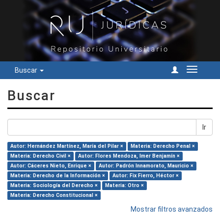
Buscar
Cambiar
navegac
Buscar
Ir
Autor: Hernández Martínez, María del Pilar ×
Materia: Derecho Penal ×
Materia: Derecho Civil ×
Autor: Flores Mendoza, Imer Benjamín ×
Autor: Cáceres Nieto, Enrique ×
Autor: Padrón Innamorato, Mauricio ×
Materia: Derecho de la Información ×
Autor: Fix Fierro, Héctor ×
Materia: Sociología del Derecho ×
Materia: Otro ×
Materia: Derecho Constitucional ×
Mostrar filtros avanzados