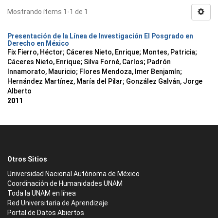
Mostrando ítems 1-1 de 1
Presentación de la Línea de Investigación El Posgrado en
Derecho en México
Fix Fierro, Héctor
;
Cáceres Nieto, Enrique
;
Montes, Patricia
;
Cáceres Nieto, Enrique
;
Silva Forné, Carlos
;
Padrón
Innamorato, Mauricio
;
Flores Mendoza, Imer Benjamín
;
Hernández Martínez, María del Pilar
;
González Galván, Jorge
Alberto
2011
Otros Sitios
Universidad Nacional Autónoma de México
Coordinación de Humanidades UNAM
Toda la UNAM en línea
Red Universitaria de Aprendizaje
Portal de Datos Abiertos