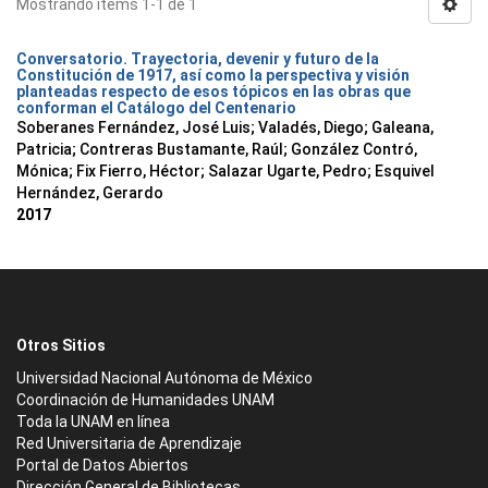
Mostrando ítems 1-1 de 1
Conversatorio. Trayectoria, devenir y futuro de la
Constitución de 1917, así como la perspectiva y visión
planteadas respecto de esos tópicos en las obras que
conforman el Catálogo del Centenario
Soberanes Fernández, José Luis
;
Valadés, Diego
;
Galeana,
Patricia
;
Contreras Bustamante, Raúl
;
González Contró,
Mónica
;
Fix Fierro, Héctor
;
Salazar Ugarte, Pedro
;
Esquivel
Hernández, Gerardo
2017
Otros Sitios
Universidad Nacional Autónoma de México
Coordinación de Humanidades UNAM
Toda la UNAM en línea
Red Universitaria de Aprendizaje
Portal de Datos Abiertos
Dirección General de Bibliotecas