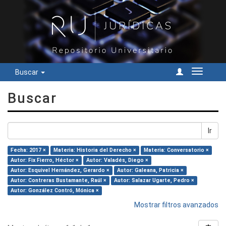
Buscar
Cambiar
navegac
Buscar
Ir
Fecha: 2017 ×
Materia: Historia del Derecho ×
Materia: Conversatorio ×
Autor: Fix Fierro, Héctor ×
Autor: Valadés, Diego ×
Autor: Esquivel Hernández, Gerardo ×
Autor: Galeana, Patricia ×
Autor: Contreras Bustamante, Raúl ×
Autor: Salazar Ugarte, Pedro ×
Autor: González Contró, Mónica ×
Mostrar filtros avanzados