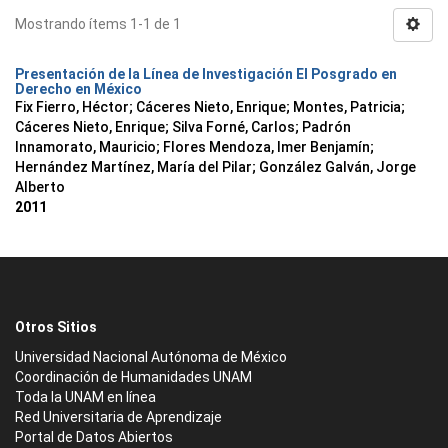
Mostrando ítems 1-1 de 1
Presentación de la Línea de Investigación El Posgrado en
Derecho en México
Fix Fierro, Héctor
;
Cáceres Nieto, Enrique
;
Montes, Patricia
;
Cáceres Nieto, Enrique
;
Silva Forné, Carlos
;
Padrón
Innamorato, Mauricio
;
Flores Mendoza, Imer Benjamín
;
Hernández Martínez, María del Pilar
;
González Galván, Jorge
Alberto
2011
Otros Sitios
Universidad Nacional Autónoma de México
Coordinación de Humanidades UNAM
Toda la UNAM en línea
Red Universitaria de Aprendizaje
Portal de Datos Abiertos