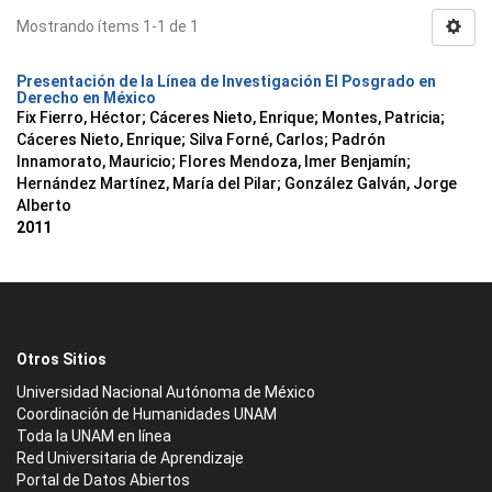
Mostrando ítems 1-1 de 1
Presentación de la Línea de Investigación El Posgrado en
Derecho en México
Fix Fierro, Héctor
;
Cáceres Nieto, Enrique
;
Montes, Patricia
;
Cáceres Nieto, Enrique
;
Silva Forné, Carlos
;
Padrón
Innamorato, Mauricio
;
Flores Mendoza, Imer Benjamín
;
Hernández Martínez, María del Pilar
;
González Galván, Jorge
Alberto
2011
Otros Sitios
Universidad Nacional Autónoma de México
Coordinación de Humanidades UNAM
Toda la UNAM en línea
Red Universitaria de Aprendizaje
Portal de Datos Abiertos