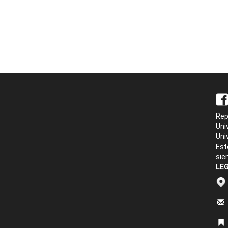
Rep
Uni
Uni
Est
sie
LEG