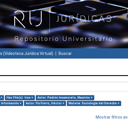
s (Videoteca Jurídica Virtual)
Buscar
 ×
Has File(s): true ×
Autor: Padrón Innamorato, Mauricio ×
 Información ×
Autor: Fix Fierro, Héctor ×
Materia: Sociología del Derecho ×
Mostrar filtros 