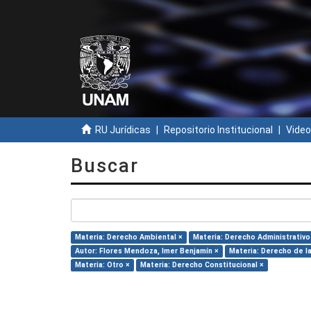
RU Jurídicas
Repositorio Institucional
Video
Buscar
Materia: Derecho Ambiental ×
Materia: Derecho Administrativo
Autor: Flores Mendoza, Imer Benjamín ×
Materia: Derecho de la
Materia: Otro ×
Materia: Derecho Constitucional ×