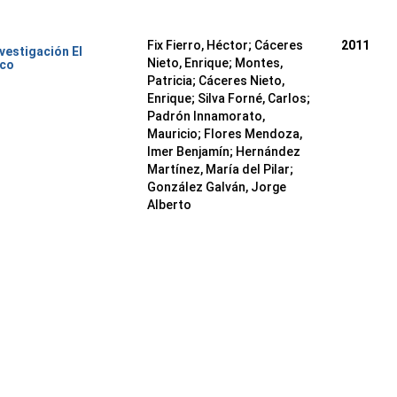
Fix Fierro, Héctor
;
Cáceres
2011
nvestigación El
Nieto, Enrique
;
Montes,
ico
Patricia
;
Cáceres Nieto,
Enrique
;
Silva Forné, Carlos
;
Padrón Innamorato,
Mauricio
;
Flores Mendoza,
Imer Benjamín
;
Hernández
Martínez, María del Pilar
;
González Galván, Jorge
Alberto