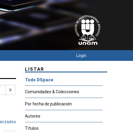
Login
LISTAR
Todo DSpace
Ir
Comunidades & Colecciones
Por fecha de publicación
Autores
avanzados
Títulos