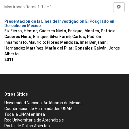
Mostrando ítems 1-1 de 1
Presentación de la Línea de Investigación El Posgrado en
Derecho en México
Fix Fierro, Héctor
;
Cáceres Nieto, Enrique
;
Montes, Patricia
;
Cáceres Nieto, Enrique
;
Silva Forné, Carlos
;
Padrón
Innamorato, Mauricio
;
Flores Mendoza, Imer Benjamín
;
Hernández Martínez, María del Pilar
;
González Galván, Jorge
Alberto
2011
Otros Sitios
Universidad Nacional Autónoma de México
Coordinación de Humanidades UNAM
Toda la UNAM en línea
Red Universitaria de Aprendizaje
Portal de Datos Abiertos