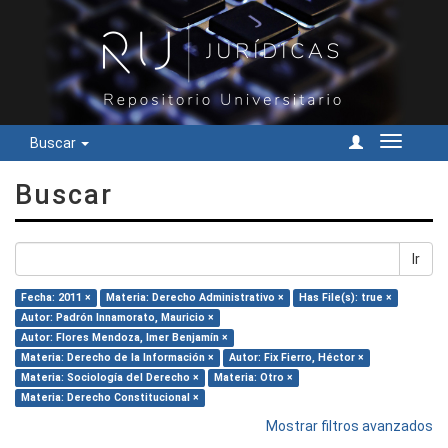
Buscar
Cambiar
navegac
Buscar
Ir
Fecha: 2011 ×
Materia: Derecho Administrativo ×
Has File(s): true ×
Autor: Padrón Innamorato, Mauricio ×
Autor: Flores Mendoza, Imer Benjamín ×
Materia: Derecho de la Información ×
Autor: Fix Fierro, Héctor ×
Materia: Sociología del Derecho ×
Materia: Otro ×
Materia: Derecho Constitucional ×
Mostrar filtros avanzados