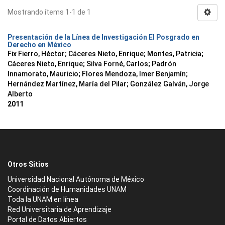
Mostrando ítems 1-1 de 1
Presentación de la Línea de Investigación El Posgrado en
Derecho en México
Fix Fierro, Héctor
;
Cáceres Nieto, Enrique
;
Montes, Patricia
;
Cáceres Nieto, Enrique
;
Silva Forné, Carlos
;
Padrón
Innamorato, Mauricio
;
Flores Mendoza, Imer Benjamín
;
Hernández Martínez, María del Pilar
;
González Galván, Jorge
Alberto
2011
Otros Sitios
Universidad Nacional Autónoma de México
Coordinación de Humanidades UNAM
Toda la UNAM en línea
Red Universitaria de Aprendizaje
Portal de Datos Abiertos