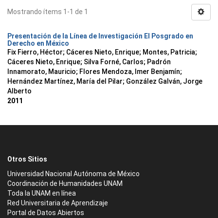
Mostrando ítems 1-1 de 1
Presentación de la Línea de Investigación El Posgrado en
Derecho en México
Fix Fierro, Héctor
;
Cáceres Nieto, Enrique
;
Montes, Patricia
;
Cáceres Nieto, Enrique
;
Silva Forné, Carlos
;
Padrón
Innamorato, Mauricio
;
Flores Mendoza, Imer Benjamín
;
Hernández Martínez, María del Pilar
;
González Galván, Jorge
Alberto
2011
Otros Sitios
Universidad Nacional Autónoma de México
Coordinación de Humanidades UNAM
Toda la UNAM en línea
Red Universitaria de Aprendizaje
Portal de Datos Abiertos