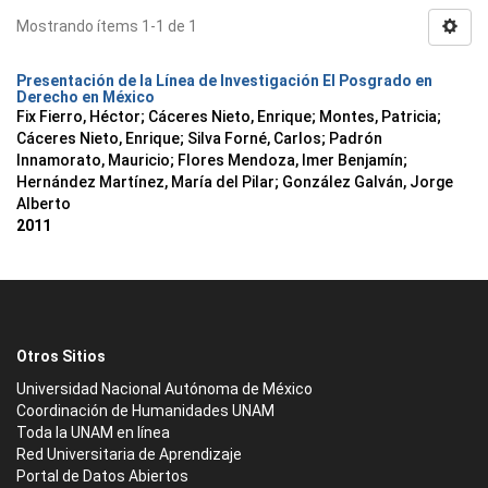
Mostrando ítems 1-1 de 1
Presentación de la Línea de Investigación El Posgrado en
Derecho en México
Fix Fierro, Héctor
;
Cáceres Nieto, Enrique
;
Montes, Patricia
;
Cáceres Nieto, Enrique
;
Silva Forné, Carlos
;
Padrón
Innamorato, Mauricio
;
Flores Mendoza, Imer Benjamín
;
Hernández Martínez, María del Pilar
;
González Galván, Jorge
Alberto
2011
Otros Sitios
Universidad Nacional Autónoma de México
Coordinación de Humanidades UNAM
Toda la UNAM en línea
Red Universitaria de Aprendizaje
Portal de Datos Abiertos