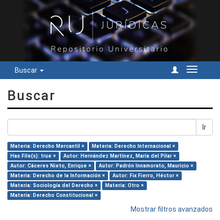
Buscar
Cambiar
navegac
Buscar
Ir
Materia: Derecho Mercantil ×
Materia: Derecho Internacional ×
Has File(s): true ×
Autor: Hernández Martínez, María del Pilar ×
Autor: Cáceres Nieto, Enrique ×
Autor: Padrón Innamorato, Mauricio ×
Materia: Derecho de la Información ×
Autor: Fix Fierro, Héctor ×
Materia: Sociología del Derecho ×
Materia: Otro ×
Materia: Derecho Constitucional ×
Mostrar filtros avanzados