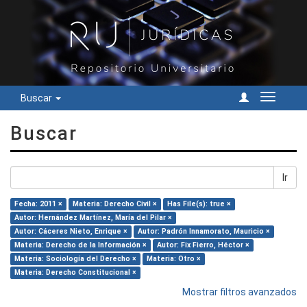
Buscar
Cambiar
navegac
Buscar
Ir
Fecha: 2011 ×
Materia: Derecho Civil ×
Has File(s): true ×
Autor: Hernández Martínez, María del Pilar ×
Autor: Cáceres Nieto, Enrique ×
Autor: Padrón Innamorato, Mauricio ×
Materia: Derecho de la Información ×
Autor: Fix Fierro, Héctor ×
Materia: Sociología del Derecho ×
Materia: Otro ×
Materia: Derecho Constitucional ×
Mostrar filtros avanzados