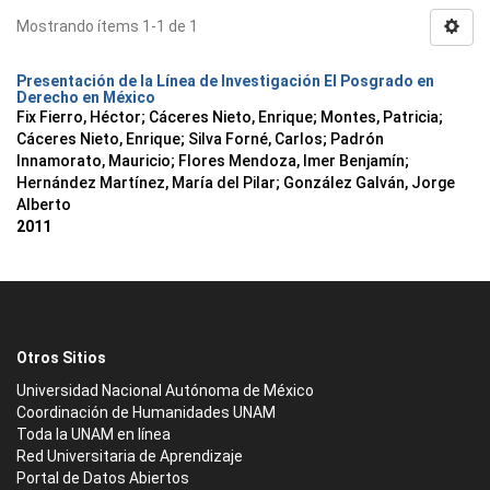
Mostrando ítems 1-1 de 1
Presentación de la Línea de Investigación El Posgrado en
Derecho en México
Fix Fierro, Héctor
;
Cáceres Nieto, Enrique
;
Montes, Patricia
;
Cáceres Nieto, Enrique
;
Silva Forné, Carlos
;
Padrón
Innamorato, Mauricio
;
Flores Mendoza, Imer Benjamín
;
Hernández Martínez, María del Pilar
;
González Galván, Jorge
Alberto
2011
Otros Sitios
Universidad Nacional Autónoma de México
Coordinación de Humanidades UNAM
Toda la UNAM en línea
Red Universitaria de Aprendizaje
Portal de Datos Abiertos