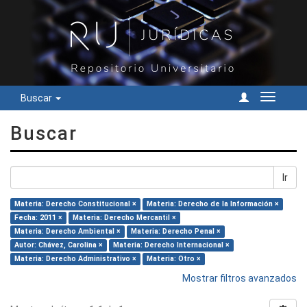
Buscar
Cambiar
navegac
Buscar
Ir
Materia: Derecho Constitucional ×
Materia: Derecho de la Información ×
Fecha: 2011 ×
Materia: Derecho Mercantil ×
Materia: Derecho Ambiental ×
Materia: Derecho Penal ×
Autor: Chávez, Carolina ×
Materia: Derecho Internacional ×
Materia: Derecho Administrativo ×
Materia: Otro ×
Mostrar filtros avanzados