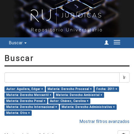
Buscar
Cambiar
navegac
Buscar
Ir
Autor: Aguilera, Edgar ×
Materia: Derecho Procesal ×
Fecha: 2011 ×
Materia: Derecho Mercantil ×
Materia: Derecho Ambiental ×
Materia: Derecho Penal ×
Autor: Chávez, Carolina ×
Materia: Derecho Internacional ×
Materia: Derecho Administrativo ×
Materia: Otro ×
Mostrar filtros avanzados