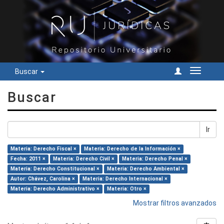
Buscar
Cambiar
navegac
Buscar
Ir
Materia: Derecho Fiscal ×
Materia: Derecho de la Información ×
Fecha: 2011 ×
Materia: Derecho Civil ×
Materia: Derecho Penal ×
Materia: Derecho Constitucional ×
Materia: Derecho Ambiental ×
Autor: Chávez, Carolina ×
Materia: Derecho Internacional ×
Materia: Derecho Administrativo ×
Materia: Otro ×
Mostrar filtros avanzados