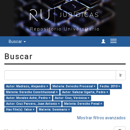
Buscar
Cambiar
navegac
Buscar
Ir
Autor: Madrazo, Alejandro ×
Materia: Derecho Procesal ×
Fecha: 2010 ×
Materia: Derecho Constitucional ×
Autor: Salazar Ugarte, Pedro ×
Autor: Morales Aché, Pedro ×
Autor: Cruz, Verónica ×
Autor: Cruz Parcero, Juan Antonio ×
Materia: Derecho Penal ×
Has File(s): false ×
Materia: Seminario ×
Mostrar filtros avanzados