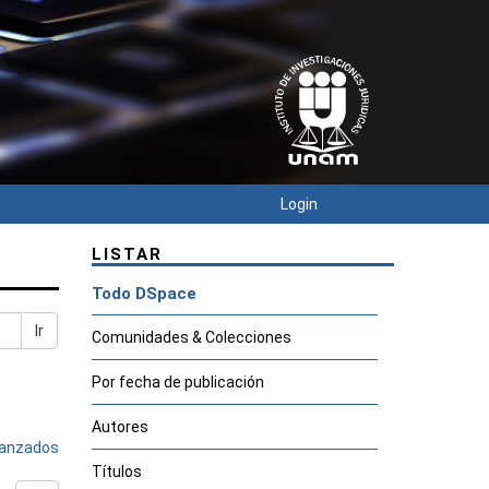
Login
LISTAR
Todo DSpace
Ir
Comunidades & Colecciones
Por fecha de publicación
Autores
avanzados
Títulos