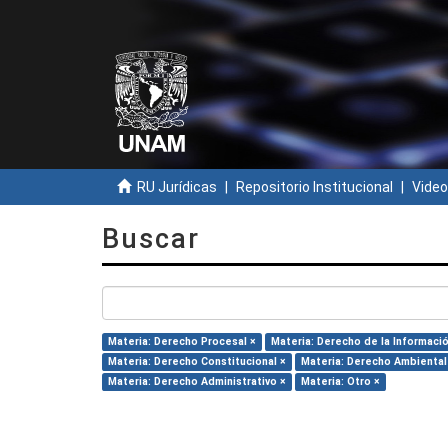
RU Jurídicas
Repositorio Institucional
Video
Buscar
Materia: Derecho Procesal ×
Materia: Derecho de la Informació
Materia: Derecho Constitucional ×
Materia: Derecho Ambiental
Materia: Derecho Administrativo ×
Materia: Otro ×