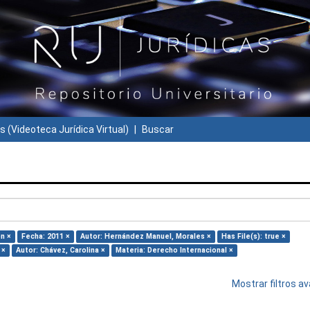
s (Videoteca Jurídica Virtual)
Buscar
n ×
Fecha: 2011 ×
Autor: Hernández Manuel, Morales ×
Has File(s): true ×
 ×
Autor: Chávez, Carolina ×
Materia: Derecho Internacional ×
Mostrar filtros 