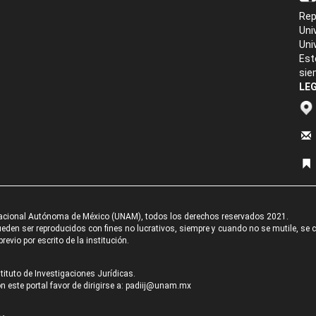
Rep
Uni
Uni
Est
sie
LEG
acional Autónoma de México (UNAM), todos los derechos reservados 2021.
den ser reproducidos con fines no lucrativos, siempre y cuando no se mutile, se cit
revio por escrito de la institución.
tituto de Investigaciones Jurídicas.
 este portal favor de dirigirse a:
padiij@unam.mx