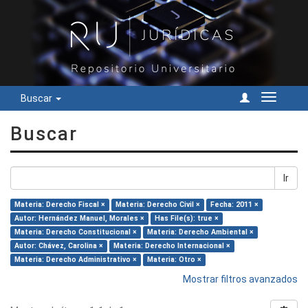
Buscar
Cambiar
navegac
Buscar
Ir
Materia: Derecho Fiscal ×
Materia: Derecho Civil ×
Fecha: 2011 ×
Autor: Hernández Manuel, Morales ×
Has File(s): true ×
Materia: Derecho Constitucional ×
Materia: Derecho Ambiental ×
Autor: Chávez, Carolina ×
Materia: Derecho Internacional ×
Materia: Derecho Administrativo ×
Materia: Otro ×
Mostrar filtros avanzados