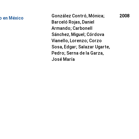
González Contró, Mónica
;
2008
o en México
Barceló Rojas, Daniel
Armando
;
Carbonell
Sánchez, Miguel
;
Córdova
Vianello, Lorenzo
;
Corzo
Sosa, Edgar
;
Salazar Ugarte,
Pedro
;
Serna de la Garza,
José María