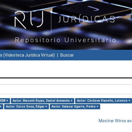
s (Videoteca Jurídica Virtual)
Buscar
2008 ×
Autor: Barceló Rojas, Daniel Armando ×
Autor: Córdova Vianello, Lorenzo ×
×
Autor: Corzo Sosa, Edgar ×
Autor: Salazar Ugarte, Pedro ×
Mostrar filtros 