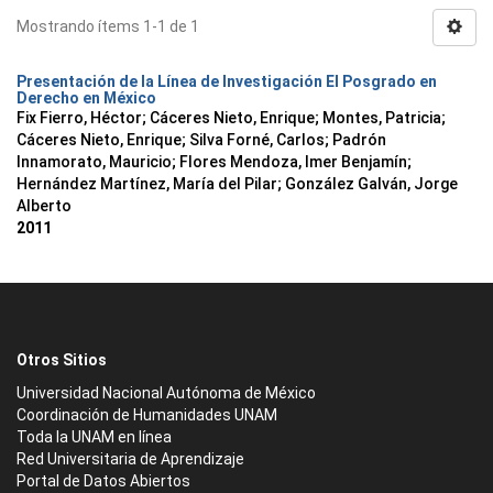
Mostrando ítems 1-1 de 1
Presentación de la Línea de Investigación El Posgrado en
Derecho en México
Fix Fierro, Héctor
;
Cáceres Nieto, Enrique
;
Montes, Patricia
;
Cáceres Nieto, Enrique
;
Silva Forné, Carlos
;
Padrón
Innamorato, Mauricio
;
Flores Mendoza, Imer Benjamín
;
Hernández Martínez, María del Pilar
;
González Galván, Jorge
Alberto
2011
Otros Sitios
Universidad Nacional Autónoma de México
Coordinación de Humanidades UNAM
Toda la UNAM en línea
Red Universitaria de Aprendizaje
Portal de Datos Abiertos