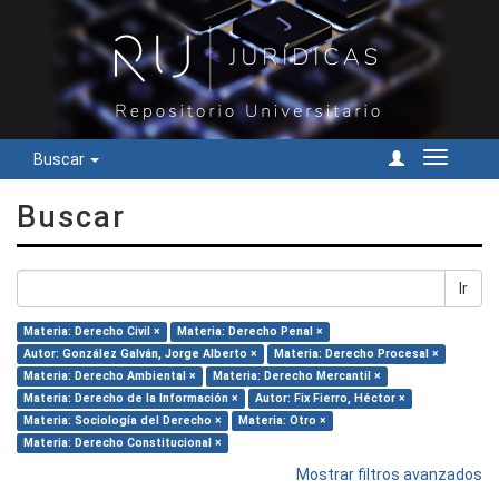
Buscar
Cambiar
navegac
Buscar
Ir
Materia: Derecho Civil ×
Materia: Derecho Penal ×
Autor: González Galván, Jorge Alberto ×
Materia: Derecho Procesal ×
Materia: Derecho Ambiental ×
Materia: Derecho Mercantil ×
Materia: Derecho de la Información ×
Autor: Fix Fierro, Héctor ×
Materia: Sociología del Derecho ×
Materia: Otro ×
Materia: Derecho Constitucional ×
Mostrar filtros avanzados