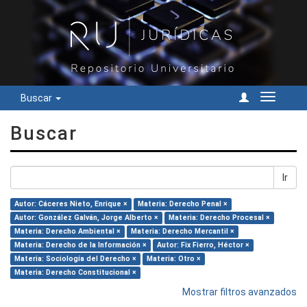
Buscar
Cambiar
navegac
Buscar
Ir
Autor: Cáceres Nieto, Enrique ×
Materia: Derecho Penal ×
Autor: González Galván, Jorge Alberto ×
Materia: Derecho Procesal ×
Materia: Derecho Ambiental ×
Materia: Derecho Mercantil ×
Materia: Derecho de la Información ×
Autor: Fix Fierro, Héctor ×
Materia: Sociología del Derecho ×
Materia: Otro ×
Materia: Derecho Constitucional ×
Mostrar filtros avanzados