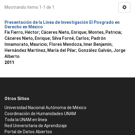
Mostrando ítems 1-1 de 1
Presentación de la Línea de Investigación El Posgrado en
Derecho en México
Fix Fierro, Héctor
;
Cáceres Nieto, Enrique
;
Montes, Patricia
;
Cáceres Nieto, Enrique
;
Silva Forné, Carlos
;
Padrón
Innamorato, Mauricio
;
Flores Mendoza, Imer Benjamín
;
Hernández Martínez, María del Pilar
;
González Galván, Jorge
Alberto
2011
Otros Sitios
Universidad Nacional Autónoma de México
Coordinación de Humanidades UNAM
Toda la UNAM en línea
Red Universitaria de Aprendizaje
Portal de Datos Abiertos