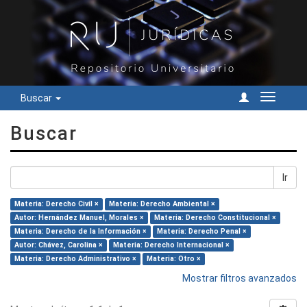
Buscar
Cambiar
navegac
Buscar
Ir
Materia: Derecho Civil ×
Materia: Derecho Ambiental ×
Autor: Hernández Manuel, Morales ×
Materia: Derecho Constitucional ×
Materia: Derecho de la Información ×
Materia: Derecho Penal ×
Autor: Chávez, Carolina ×
Materia: Derecho Internacional ×
Materia: Derecho Administrativo ×
Materia: Otro ×
Mostrar filtros avanzados