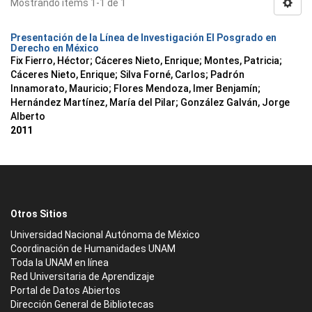
Mostrando ítems 1-1 de 1
Presentación de la Línea de Investigación El Posgrado en
Derecho en México
Fix Fierro, Héctor
;
Cáceres Nieto, Enrique
;
Montes, Patricia
;
Cáceres Nieto, Enrique
;
Silva Forné, Carlos
;
Padrón
Innamorato, Mauricio
;
Flores Mendoza, Imer Benjamín
;
Hernández Martínez, María del Pilar
;
González Galván, Jorge
Alberto
2011
Otros Sitios
Universidad Nacional Autónoma de México
Coordinación de Humanidades UNAM
Toda la UNAM en línea
Red Universitaria de Aprendizaje
Portal de Datos Abiertos
Dirección General de Bibliotecas