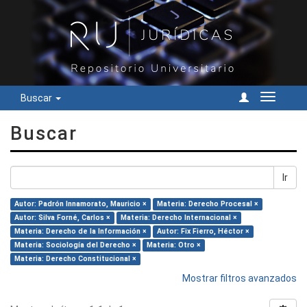
Buscar
Cambiar
navegac
Buscar
Ir
Autor: Padrón Innamorato, Mauricio ×
Materia: Derecho Procesal ×
Autor: Silva Forné, Carlos ×
Materia: Derecho Internacional ×
Materia: Derecho de la Información ×
Autor: Fix Fierro, Héctor ×
Materia: Sociología del Derecho ×
Materia: Otro ×
Materia: Derecho Constitucional ×
Mostrar filtros avanzados