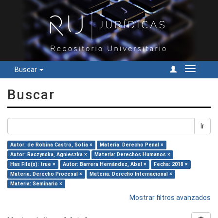
Buscar
Cambiar
navegac
Buscar
Ir
Autor: de Robina Castro, Sofía ×
Materia: Derecho Penal ×
Autor: Raczynska, Agnieszka ×
Materia: Derechos Humanos ×
Has File(s): true ×
Autor: Barrera Hernández, Abel ×
Fecha: 2018 ×
Materia: Derecho Procesal ×
Materia: Derecho Internacional ×
Materia: Seminario ×
Mostrar filtros avanzados