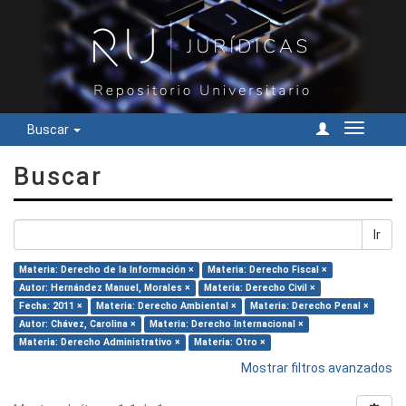
Buscar
Cambiar
navegac
Buscar
Ir
Materia: Derecho de la Información ×
Materia: Derecho Fiscal ×
Autor: Hernández Manuel, Morales ×
Materia: Derecho Civil ×
Fecha: 2011 ×
Materia: Derecho Ambiental ×
Materia: Derecho Penal ×
Autor: Chávez, Carolina ×
Materia: Derecho Internacional ×
Materia: Derecho Administrativo ×
Materia: Otro ×
Mostrar filtros avanzados