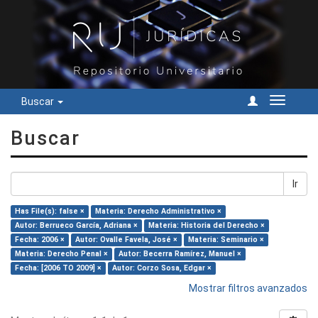
Buscar
Cambiar
navegac
Buscar
Ir
Has File(s): false ×
Materia: Derecho Administrativo ×
Autor: Berrueco García, Adriana ×
Materia: Historia del Derecho ×
Fecha: 2006 ×
Autor: Ovalle Favela, José ×
Materia: Seminario ×
Materia: Derecho Penal ×
Autor: Becerra Ramírez, Manuel ×
Fecha: [2006 TO 2009] ×
Autor: Corzo Sosa, Edgar ×
Mostrar filtros avanzados