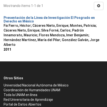
Mostrando ítems 1-1 de 1
Presentación de la Línea de Investigación El Posgrado en
Derecho en México
Fix Fierro, Héctor
;
Cáceres Nieto, Enrique
;
Montes, Patricia
;
Cáceres Nieto, Enrique
;
Silva Forné, Carlos
;
Padrón
Innamorato, Mauricio
;
Flores Mendoza, Imer Benjamín
;
Hernández Martínez, María del Pilar
;
González Galván, Jorge
Alberto
2011
Otros Sitios
Universidad Nacional Autónoma de México
Coordinación de Humanidades UNAM
Toda la UNAM en línea
Red Universitaria de Aprendizaje
Portal de Datos Abiertos