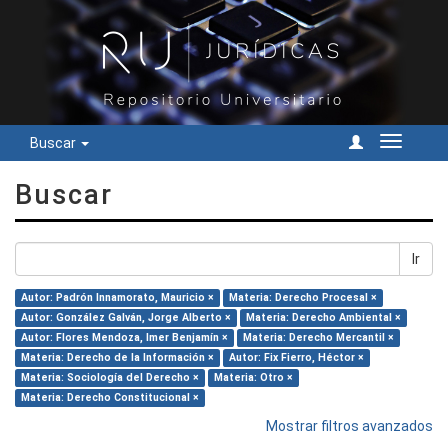
Buscar
Cambiar
navegac
Buscar
Ir
Autor: Padrón Innamorato, Mauricio ×
Materia: Derecho Procesal ×
Autor: González Galván, Jorge Alberto ×
Materia: Derecho Ambiental ×
Autor: Flores Mendoza, Imer Benjamín ×
Materia: Derecho Mercantil ×
Materia: Derecho de la Información ×
Autor: Fix Fierro, Héctor ×
Materia: Sociología del Derecho ×
Materia: Otro ×
Materia: Derecho Constitucional ×
Mostrar filtros avanzados