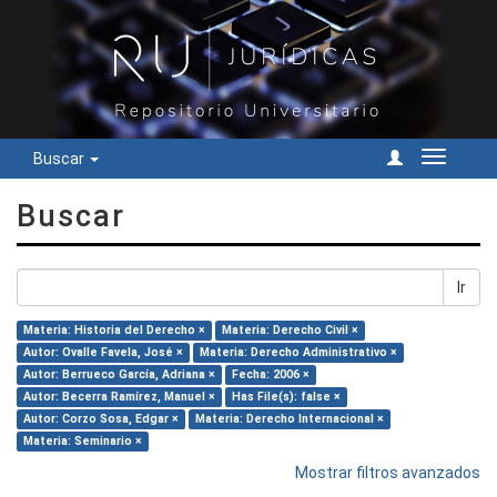
Buscar
Cambiar
navegac
Buscar
Ir
Materia: Historia del Derecho ×
Materia: Derecho Civil ×
Autor: Ovalle Favela, José ×
Materia: Derecho Administrativo ×
Autor: Berrueco García, Adriana ×
Fecha: 2006 ×
Autor: Becerra Ramírez, Manuel ×
Has File(s): false ×
Autor: Corzo Sosa, Edgar ×
Materia: Derecho Internacional ×
Materia: Seminario ×
Mostrar filtros avanzados