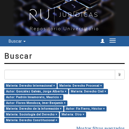
Buscar
Cambiar
navegac
Buscar
Ir
Materia: Derecho Internacional ×
Materia: Derecho Procesal ×
Autor: González Galván, Jorge Alberto ×
Materia: Derecho Civil ×
Autor: Padrón Innamorato, Mauricio ×
Autor: Flores Mendoza, Imer Benjamín ×
Materia: Derecho de la Información ×
Autor: Fix Fierro, Héctor ×
Materia: Sociología del Derecho ×
Materia: Otro ×
Materia: Derecho Constitucional ×
Mostrar filtros avanzados