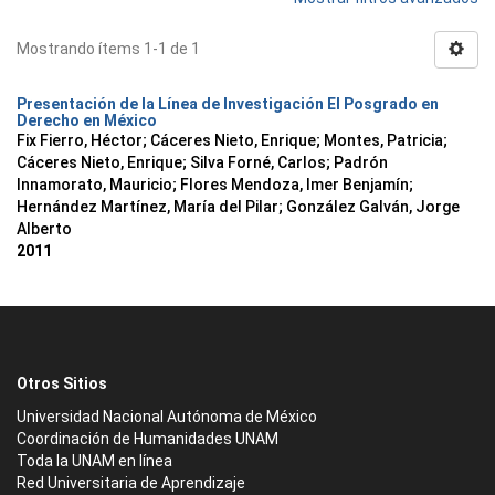
Mostrando ítems 1-1 de 1
Presentación de la Línea de Investigación El Posgrado en
Derecho en México
Fix Fierro, Héctor
;
Cáceres Nieto, Enrique
;
Montes, Patricia
;
Cáceres Nieto, Enrique
;
Silva Forné, Carlos
;
Padrón
Innamorato, Mauricio
;
Flores Mendoza, Imer Benjamín
;
Hernández Martínez, María del Pilar
;
González Galván, Jorge
Alberto
2011
Otros Sitios
Universidad Nacional Autónoma de México
Coordinación de Humanidades UNAM
Toda la UNAM en línea
Red Universitaria de Aprendizaje