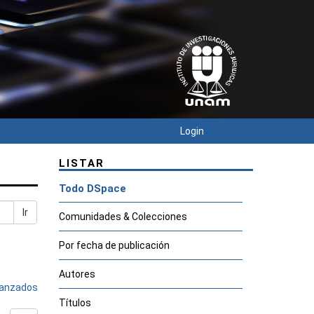
Login
LISTAR
Todo DSpace
Ir
Comunidades & Colecciones
Por fecha de publicación
Autores
avanzados
Títulos