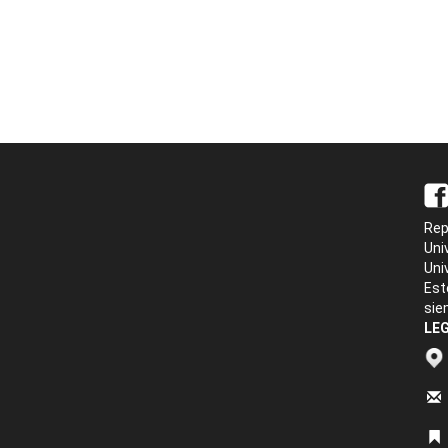
Rep
Uni
Uni
Est
sie
LEG