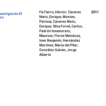
Fix Fierro, Héctor
;
Cáceres
2011
nvestigación El
Nieto, Enrique
;
Montes,
ico
Patricia
;
Cáceres Nieto,
Enrique
;
Silva Forné, Carlos
;
Padrón Innamorato,
Mauricio
;
Flores Mendoza,
Imer Benjamín
;
Hernández
Martínez, María del Pilar
;
González Galván, Jorge
Alberto