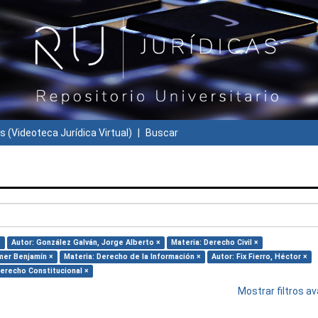
s (Videoteca Jurídica Virtual)
Buscar
×
Autor: González Galván, Jorge Alberto ×
Materia: Derecho Civil ×
mer Benjamín ×
Materia: Derecho de la Información ×
Autor: Fix Fierro, Héctor ×
Derecho Constitucional ×
Mostrar filtros 