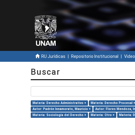
RU Jurídicas
Repositorio Institucional
Video
Buscar
Materia: Derecho Administrativo ×
Materia: Derecho Procesal 
Autor: Padrón Innamorato, Mauricio ×
Autor: Flores Mendoza, I
Materia: Sociología del Derecho ×
Materia: Otro ×
Materia: 