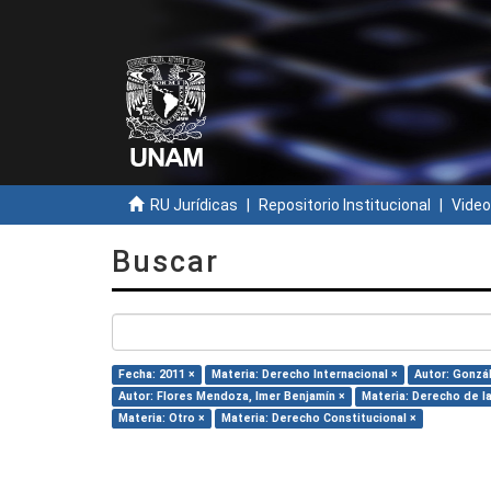
RU Jurídicas
Repositorio Institucional
Video
Buscar
Fecha: 2011 ×
Materia: Derecho Internacional ×
Autor: Gonzál
Autor: Flores Mendoza, Imer Benjamín ×
Materia: Derecho de la
Materia: Otro ×
Materia: Derecho Constitucional ×