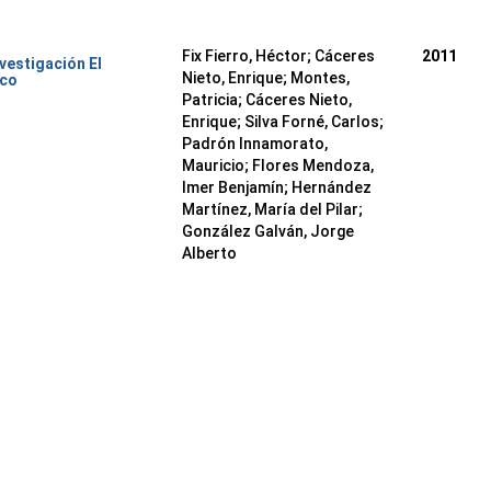
Fix Fierro, Héctor
;
Cáceres
2011
nvestigación El
Nieto, Enrique
;
Montes,
ico
Patricia
;
Cáceres Nieto,
Enrique
;
Silva Forné, Carlos
;
Padrón Innamorato,
Mauricio
;
Flores Mendoza,
Imer Benjamín
;
Hernández
Martínez, María del Pilar
;
González Galván, Jorge
Alberto