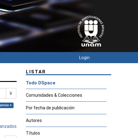
Login
LISTAR
Todo DSpace
Ir
Comunidades & Colecciones
uricio ×
Por fecha de publicación
Autores
avanzados
Títulos