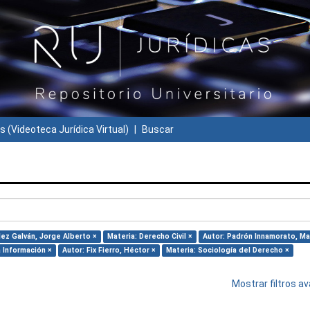
s (Videoteca Jurídica Virtual)
Buscar
ez Galván, Jorge Alberto ×
Materia: Derecho Civil ×
Autor: Padrón Innamorato, Ma
 Información ×
Autor: Fix Fierro, Héctor ×
Materia: Sociología del Derecho ×
Mostrar filtros 