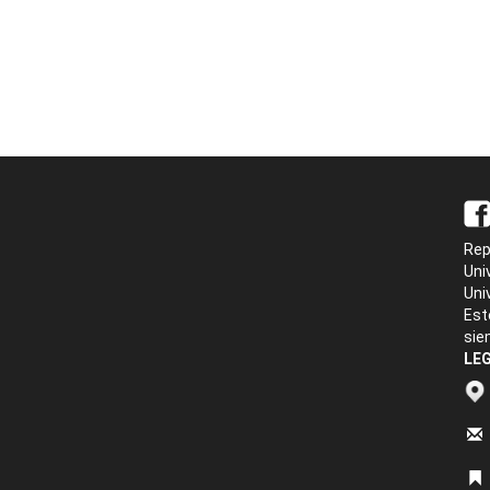
Rep
Uni
Uni
Est
sie
LEG