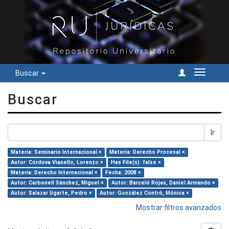
Buscar
Cambiar
navegac
Buscar
Ir
Materia: Seminario Internacional ×
Materia: Derecho Procesal ×
Autor: Córdova Vianello, Lorenzo ×
Has File(s): false ×
Materia: Derecho Internacional ×
Fecha: 2008 ×
Autor: Carbonell Sánchez, Miguel ×
Autor: Barceló Rojas, Daniel Armando ×
Autor: Salazar Ugarte, Pedro ×
Autor: González Contró, Mónica ×
Mostrar filtros avanzados