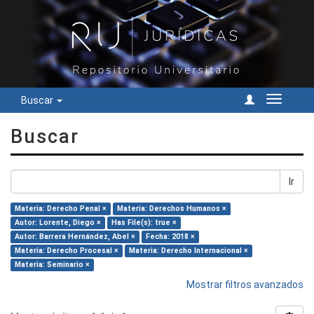
Buscar
Cambiar
navegac
Buscar
Ir
Materia: Derecho Penal ×
Materia: Derechos Humanos ×
Autor: Lorente, Diego ×
Has File(s): true ×
Autor: Barrera Hernández, Abel ×
Fecha: 2018 ×
Materia: Derecho Procesal ×
Materia: Derecho Internacional ×
Materia: Seminario ×
Mostrar filtros avanzados