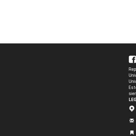
Rep
Uni
Uni
Est
sie
LEG