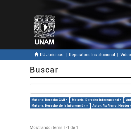
RU Jurídicas
Repositorio Institucional
Video
Buscar
Materia: Derecho Civil ×
Materia: Derecho Internacional ×
Aut
Materia: Derecho de la Información ×
Autor: Fix Fierro, Héctor 
Mostrando ítems 1-1 de 1