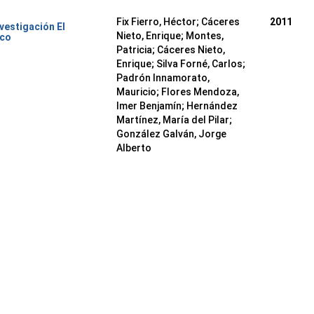
Fix Fierro, Héctor
;
Cáceres
2011
nvestigación El
Nieto, Enrique
;
Montes,
ico
Patricia
;
Cáceres Nieto,
Enrique
;
Silva Forné, Carlos
;
Padrón Innamorato,
Mauricio
;
Flores Mendoza,
Imer Benjamín
;
Hernández
Martínez, María del Pilar
;
González Galván, Jorge
Alberto