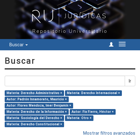
Buscar
Cambiar
navegac
Buscar
Ir
Materia: Derecho Administrativo ×
Materia: Derecho Internacional ×
Autor: Padrón Innamorato, Mauricio ×
Autor: Flores Mendoza, Imer Benjamín ×
Materia: Derecho de la Información ×
Autor: Fix Fierro, Héctor ×
Materia: Sociología del Derecho ×
Materia: Otro ×
Materia: Derecho Constitucional ×
Mostrar filtros avanzados