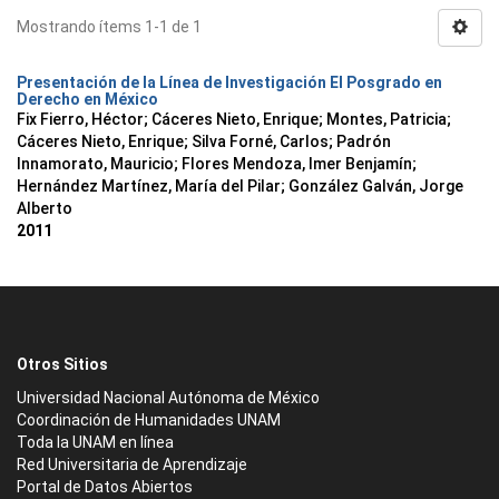
Mostrando ítems 1-1 de 1
Presentación de la Línea de Investigación El Posgrado en
Derecho en México
Fix Fierro, Héctor
;
Cáceres Nieto, Enrique
;
Montes, Patricia
;
Cáceres Nieto, Enrique
;
Silva Forné, Carlos
;
Padrón
Innamorato, Mauricio
;
Flores Mendoza, Imer Benjamín
;
Hernández Martínez, María del Pilar
;
González Galván, Jorge
Alberto
2011
Otros Sitios
Universidad Nacional Autónoma de México
Coordinación de Humanidades UNAM
Toda la UNAM en línea
Red Universitaria de Aprendizaje
Portal de Datos Abiertos