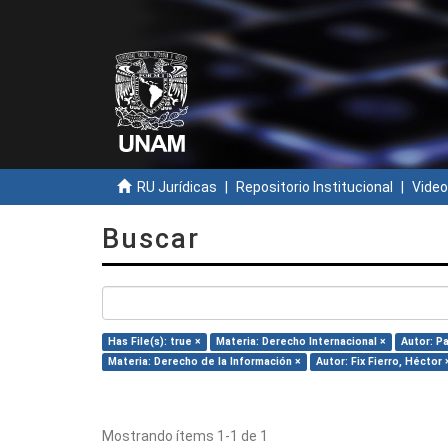
RU Jurídicas
Repositorio Institucional
Video
Buscar
Has File(s): true ×
Materia: Derecho Internacional ×
Autor: P
Materia: Derecho de la Información ×
Autor: Fix Fierro, Héctor 
Mostrando ítems 1-1 de 1