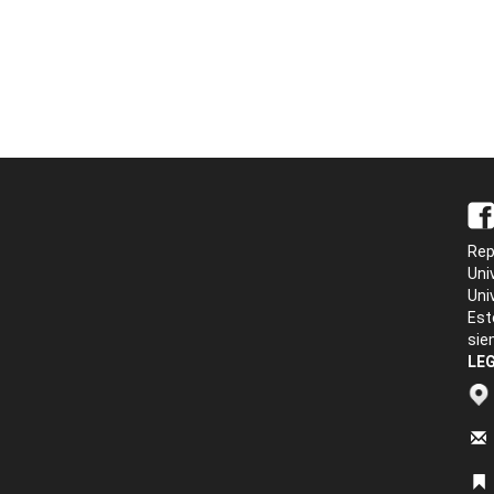
Rep
Uni
Uni
Est
sie
LEG