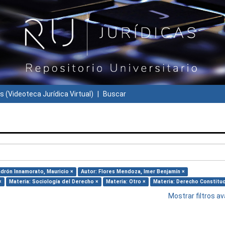
s (Videoteca Jurídica Virtual)
Buscar
adrón Innamorato, Mauricio ×
Autor: Flores Mendoza, Imer Benjamín ×
×
Materia: Sociología del Derecho ×
Materia: Otro ×
Materia: Derecho Constituc
Mostrar filtros 