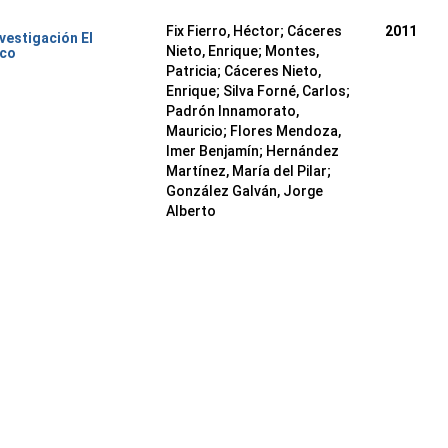
Fix Fierro, Héctor
;
Cáceres
2011
nvestigación El
Nieto, Enrique
;
Montes,
ico
Patricia
;
Cáceres Nieto,
Enrique
;
Silva Forné, Carlos
;
Padrón Innamorato,
Mauricio
;
Flores Mendoza,
Imer Benjamín
;
Hernández
Martínez, María del Pilar
;
González Galván, Jorge
Alberto