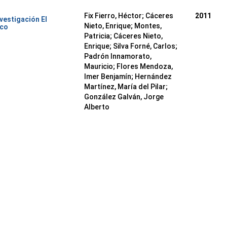
Fix Fierro, Héctor
;
Cáceres
2011
nvestigación El
Nieto, Enrique
;
Montes,
ico
Patricia
;
Cáceres Nieto,
Enrique
;
Silva Forné, Carlos
;
Padrón Innamorato,
Mauricio
;
Flores Mendoza,
Imer Benjamín
;
Hernández
Martínez, María del Pilar
;
González Galván, Jorge
Alberto