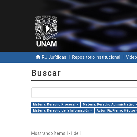
RU Jurídicas
Repositorio Institucional
Video
Buscar
Materia: Derecho Procesal ×
Materia: Derecho Administrativo 
Materia: Derecho de la Información ×
Autor: Fix Fierro, Héctor 
Mostrando ítems 1-1 de 1