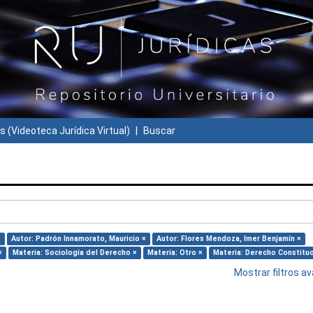
s (Videoteca Jurídica Virtual)
Buscar
×
Autor: Padrón Innamorato, Mauricio ×
Autor: Flores Mendoza, Imer Benjamín ×
×
Materia: Sociología del Derecho ×
Materia: Otro ×
Materia: Derecho Constituc
Mostrar filtros 