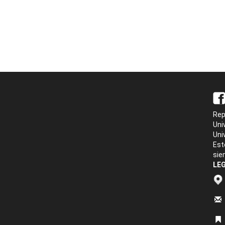
Rep
Uni
Uni
Est
sie
LEG