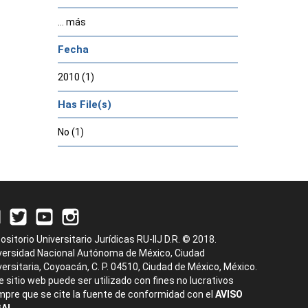
... más
Fecha
2010 (1)
Has File(s)
No (1)
ositorio Universitario Jurídicas RU-IIJ D.R. © 2018.
versidad Nacional Autónoma de México, Ciudad
versitaria, Coyoacán, C. P. 04510, Ciudad de México, México.
e sitio web puede ser utilizado con fines no lucrativos
mpre que se cite la fuente de conformidad con el
AVISO