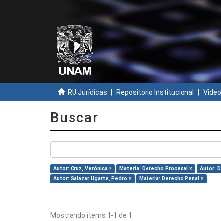
RU Jurídicas
Repositorio Institucional
Video
Buscar
Autor: Cruz, Verónica ×
Materia: Derecho Procesal ×
Autor: D
Autor: Salazar Ugarte, Pedro ×
Materia: Derecho Penal ×
Mostrando ítems 1-1 de 1