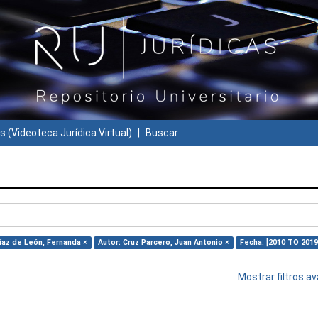
s (Videoteca Jurídica Virtual)
Buscar
íaz de León, Fernanda ×
Autor: Cruz Parcero, Juan Antonio ×
Fecha: [2010 TO 2019
Mostrar filtros 