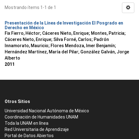
Mostrando ítems 1-1 de 1
Presentación de la Línea de Investigación El Posgrado en
Derecho en México
Fix Fierro, Héctor
;
Cáceres Nieto, Enrique
;
Montes, Patricia
;
Cáceres Nieto, Enrique
;
Silva Forné, Carlos
;
Padrón
Innamorato, Mauricio
;
Flores Mendoza, Imer Benjamín
;
Hernández Martínez, María del Pilar
;
González Galván, Jorge
Alberto
2011
Otros Sitios
Universidad Nacional Autónoma de México
Coordinación de Humanidades UNAM
Toda la UNAM en línea
Red Universitaria de Aprendizaje
Portal de Datos Abiertos