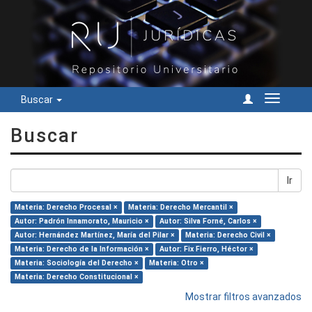
Buscar
Cambiar
navegac
Buscar
Ir
Materia: Derecho Procesal ×
Materia: Derecho Mercantil ×
Autor: Padrón Innamorato, Mauricio ×
Autor: Silva Forné, Carlos ×
Autor: Hernández Martínez, María del Pilar ×
Materia: Derecho Civil ×
Materia: Derecho de la Información ×
Autor: Fix Fierro, Héctor ×
Materia: Sociología del Derecho ×
Materia: Otro ×
Materia: Derecho Constitucional ×
Mostrar filtros avanzados