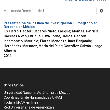
Mostrando ítems 1-1 de 1
Presentación de la Línea de Investigación El Posgrado en
Derecho en México
Fix Fierro, Héctor
;
Cáceres Nieto, Enrique
;
Montes, Patricia
;
Cáceres Nieto, Enrique
;
Silva Forné, Carlos
;
Padrón
Innamorato, Mauricio
;
Flores Mendoza, Imer Benjamín
;
Hernández Martínez, María del Pilar
;
González Galván, Jorge
Alberto
2011
Otros Sitios
Universidad Nacional Autónoma de México
Coordinación de Humanidades UNAM
Toda la UNAM en línea
Red Universitaria de Aprendizaje