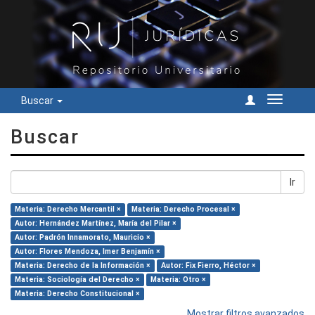
Buscar
Cambiar
navegac
Buscar
Ir
Materia: Derecho Mercantil ×
Materia: Derecho Procesal ×
Autor: Hernández Martínez, María del Pilar ×
Autor: Padrón Innamorato, Mauricio ×
Autor: Flores Mendoza, Imer Benjamín ×
Materia: Derecho de la Información ×
Autor: Fix Fierro, Héctor ×
Materia: Sociología del Derecho ×
Materia: Otro ×
Materia: Derecho Constitucional ×
Mostrar filtros avanzados