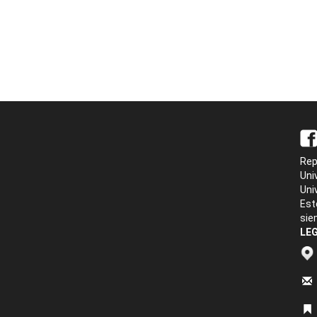
Rep
Uni
Uni
Est
sie
LEG