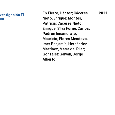
Fix Fierro, Héctor
;
Cáceres
2011
nvestigación El
Nieto, Enrique
;
Montes,
ico
Patricia
;
Cáceres Nieto,
Enrique
;
Silva Forné, Carlos
;
Padrón Innamorato,
Mauricio
;
Flores Mendoza,
Imer Benjamín
;
Hernández
Martínez, María del Pilar
;
González Galván, Jorge
Alberto