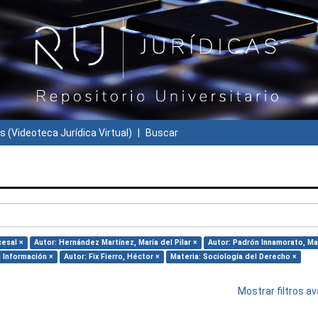
s (Videoteca Jurídica Virtual)
Buscar
cesal ×
Autor: Hernández Martínez, María del Pilar ×
Autor: Padrón Innamorato, Ma
 Información ×
Autor: Fix Fierro, Héctor ×
Materia: Sociología del Derecho ×
Mostrar filtros 