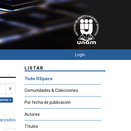
Login
LISTAR
Todo DSpace
Ir
Comunidades & Colecciones
uricio ×
Por fecha de publicación
Autores
avanzados
Títulos