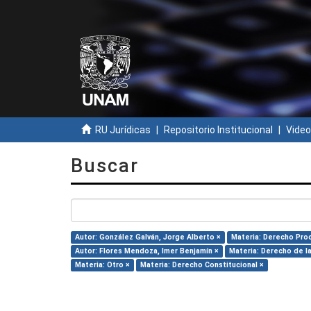
RU Jurídicas
Repositorio Institucional
Video
Buscar
Autor: González Galván, Jorge Alberto ×
Materia: Derecho Pro
Autor: Flores Mendoza, Imer Benjamín ×
Materia: Derecho de la
Materia: Otro ×
Materia: Derecho Constitucional ×