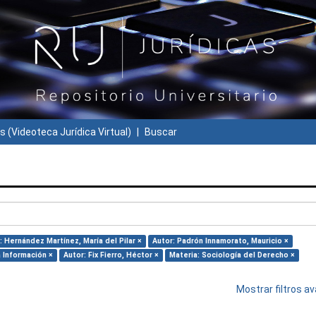
s (Videoteca Jurídica Virtual)
Buscar
: Hernández Martínez, María del Pilar ×
Autor: Padrón Innamorato, Mauricio ×
 Información ×
Autor: Fix Fierro, Héctor ×
Materia: Sociología del Derecho ×
Mostrar filtros 