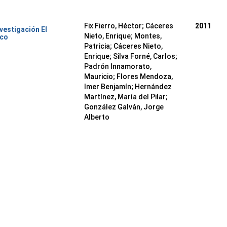
Fix Fierro, Héctor
;
Cáceres
2011
nvestigación El
Nieto, Enrique
;
Montes,
ico
Patricia
;
Cáceres Nieto,
Enrique
;
Silva Forné, Carlos
;
Padrón Innamorato,
Mauricio
;
Flores Mendoza,
Imer Benjamín
;
Hernández
Martínez, María del Pilar
;
González Galván, Jorge
Alberto