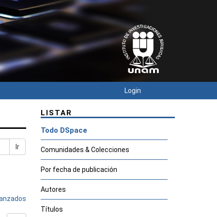
Login
LISTAR
Todo DSpace
Ir
Comunidades & Colecciones
Por fecha de publicación
Autores
avanzados
Títulos