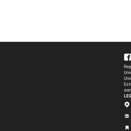
Rep
Uni
Uni
Est
sie
LEG