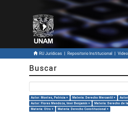
RU Jurídicas
Repositorio Institucional
Video
Buscar
Autor: Montes, Patricia ×
Materia: Derecho Mercantil ×
Autor
Autor: Flores Mendoza, Imer Benjamín ×
Materia: Derecho de la
Materia: Otro ×
Materia: Derecho Constitucional ×