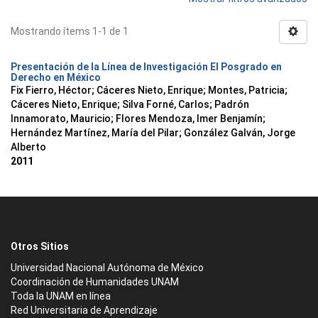
Mostrando ítems 1-1 de 1
Presentación de la Línea de Investigación El Posgrado en
Derecho en México
Fix Fierro, Héctor
;
Cáceres Nieto, Enrique
;
Montes, Patricia
;
Cáceres Nieto, Enrique
;
Silva Forné, Carlos
;
Padrón
Innamorato, Mauricio
;
Flores Mendoza, Imer Benjamín
;
Hernández Martínez, María del Pilar
;
González Galván, Jorge
Alberto
2011
Otros Sitios
Universidad Nacional Autónoma de México
Coordinación de Humanidades UNAM
Toda la UNAM en línea
Red Universitaria de Aprendizaje