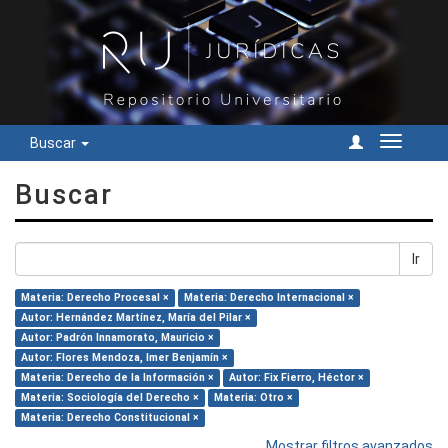
Buscar
Cambiar
navegac
Buscar
Ir
Materia: Derecho Procesal ×
Materia: Derecho Internacional ×
Autor: Hernández Martínez, María del Pilar ×
Autor: Padrón Innamorato, Mauricio ×
Autor: Flores Mendoza, Imer Benjamín ×
Materia: Derecho de la Información ×
Autor: Fix Fierro, Héctor ×
Materia: Sociología del Derecho ×
Materia: Otro ×
Materia: Derecho Constitucional ×
Mostrar filtros avanzados