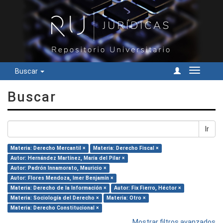
Buscar
Cambiar
navegac
Buscar
Ir
Materia: Derecho Mercantil ×
Materia: Derecho Fiscal ×
Autor: Hernández Martínez, María del Pilar ×
Autor: Padrón Innamorato, Mauricio ×
Autor: Flores Mendoza, Imer Benjamín ×
Materia: Derecho de la Información ×
Autor: Fix Fierro, Héctor ×
Materia: Sociología del Derecho ×
Materia: Otro ×
Materia: Derecho Constitucional ×
Mostrar filtros avanzados