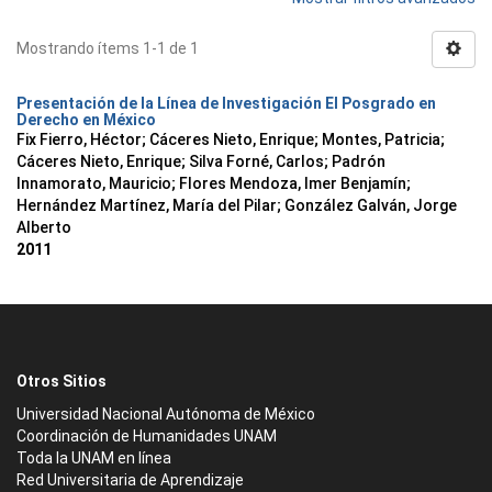
Mostrando ítems 1-1 de 1
Presentación de la Línea de Investigación El Posgrado en
Derecho en México
Fix Fierro, Héctor
;
Cáceres Nieto, Enrique
;
Montes, Patricia
;
Cáceres Nieto, Enrique
;
Silva Forné, Carlos
;
Padrón
Innamorato, Mauricio
;
Flores Mendoza, Imer Benjamín
;
Hernández Martínez, María del Pilar
;
González Galván, Jorge
Alberto
2011
Otros Sitios
Universidad Nacional Autónoma de México
Coordinación de Humanidades UNAM
Toda la UNAM en línea
Red Universitaria de Aprendizaje